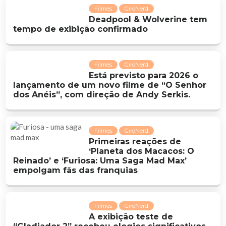
Filmes
GiroNerd
Deadpool & Wolverine tem
tempo de exibição confirmado
Filmes
GiroNerd
Está previsto para 2026 o
lançamento de um novo filme de “O Senhor
dos Anéis”, com direção de Andy Serkis.
Filmes
GiroNerd
Primeiras reações de
‘Planeta dos Macacos: O
Reinado’ e ‘Furiosa: Uma Saga Mad Max’
empolgam fãs das franquias
Filmes
GiroNerd
A exibição teste de