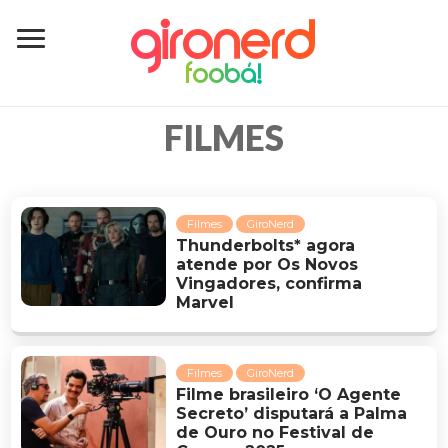
GiroNerd
foobá!
FILMES
Filmes
GiroNerd
Thunderbolts* agora
atende por Os Novos
Vingadores, confirma
Marvel
Filmes
GiroNerd
Filme brasileiro ‘O Agente
Secreto’ disputará a Palma
de Ouro no Festival de