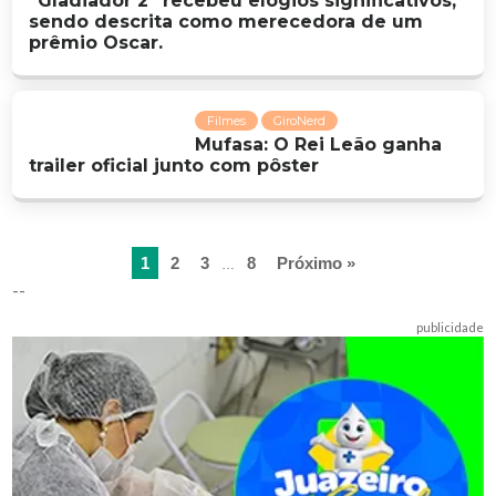
“Gladiador 2” recebeu elogios significativos,
sendo descrita como merecedora de um
prêmio Oscar.
Filmes
GiroNerd
Mufasa: O Rei Leão ganha
trailer oficial junto com pôster
1
2
3
8
Próximo »
…
--
publicidade